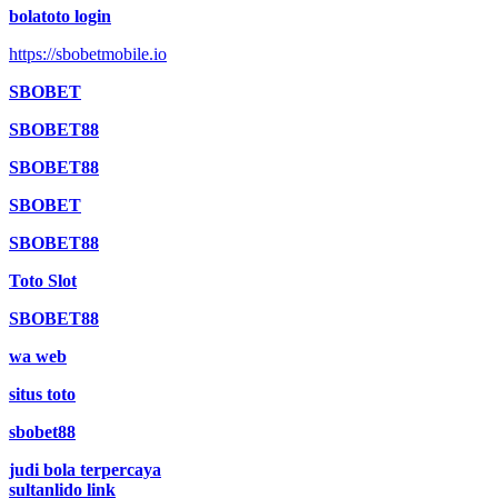
bolatoto login
https://sbobetmobile.io
SBOBET
SBOBET88
SBOBET88
SBOBET
SBOBET88
Toto Slot
SBOBET88
wa web
situs toto
sbobet88
judi bola terpercaya
sultanlido link