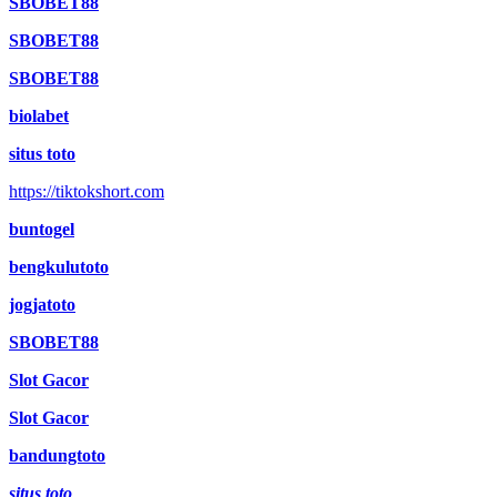
SBOBET88
SBOBET88
SBOBET88
biolabet
situs toto
https://tiktokshort.com
buntogel
bengkulutoto
jogjatoto
SBOBET88
Slot Gacor
Slot Gacor
bandungtoto
situs toto