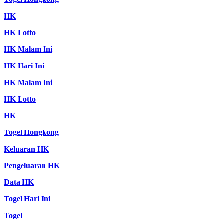
HK
HK Lotto
HK Malam Ini
HK Hari Ini
HK Malam Ini
HK Lotto
HK
Togel Hongkong
Keluaran HK
Pengeluaran HK
Data HK
Togel Hari Ini
Togel