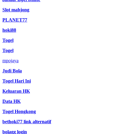
Slot mahjong
PLANET77
hoki88
Togel
Togel
mpojaya
Judi Bola
Togel Hari Ini
Keluaran HK
Data HK
Togel Hongkong
bethoki77 link alternatif
bolagg login