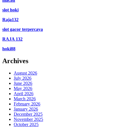
macau
slot hoki
Raja132
slot gacor terpercaya
RAJA 132
hoki88
Archives
August 2026
July 2026
June 2026
May 2026
April 2026
March 2026
February 2026
January 2026
December 2025
November 2025
October 2025