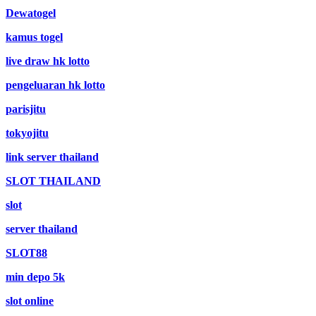
Dewatogel
kamus togel
live draw hk lotto
pengeluaran hk lotto
parisjitu
tokyojitu
link server thailand
SLOT THAILAND
slot
server thailand
SLOT88
min depo 5k
slot online