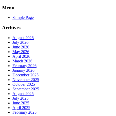
Skip
Menu
to
content
Sample Page
Archives
August 2026
July 2026
June 2026
May 2026
April 2026
March 2026
February 2026
January 2026
December 2025
November 2025
October 2025
September 2025
August 2025
July 2025
June 2025
April 2025
February 2025