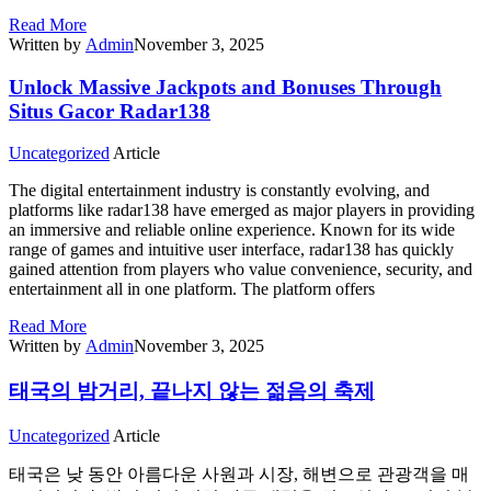
Read More
Written by
Admin
November 3, 2025
Unlock Massive Jackpots and Bonuses Through
Situs Gacor Radar138
Uncategorized
Article
The digital entertainment industry is constantly evolving, and
platforms like radar138 have emerged as major players in providing
an immersive and reliable online experience. Known for its wide
range of games and intuitive user interface, radar138 has quickly
gained attention from players who value convenience, security, and
entertainment all in one platform. The platform offers
Read More
Written by
Admin
November 3, 2025
태국의 밤거리, 끝나지 않는 젊음의 축제
Uncategorized
Article
태국은 낮 동안 아름다운 사원과 시장, 해변으로 관광객을 매