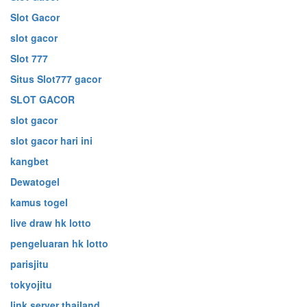
Slot Gacor
slot gacor
Slot 777
Situs Slot777 gacor
SLOT GACOR
slot gacor
slot gacor hari ini
kangbet
Dewatogel
kamus togel
live draw hk lotto
pengeluaran hk lotto
parisjitu
tokyojitu
link server thailand