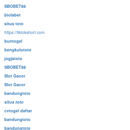
SBOBET88
biolabet
situs toto
https://tiktokshort.com
buntogel
bengkulutoto
jogjatoto
SBOBET88
Slot Gacor
Slot Gacor
bandungtoto
situs toto
cvtogel daftar
bandungtoto
bandungtoto