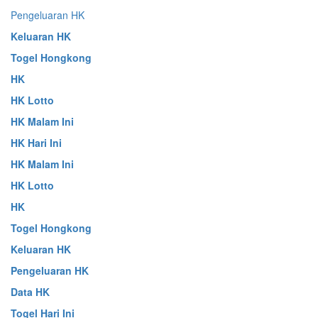
Pengeluaran HK
Keluaran HK
Togel Hongkong
HK
HK Lotto
HK Malam Ini
HK Hari Ini
HK Malam Ini
HK Lotto
HK
Togel Hongkong
Keluaran HK
Pengeluaran HK
Data HK
Togel Hari Ini