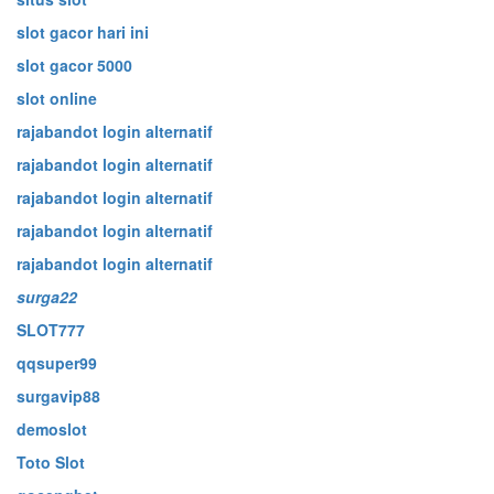
slot gacor hari ini
slot gacor 5000
slot online
rajabandot login alternatif
rajabandot login alternatif
rajabandot login alternatif
rajabandot login alternatif
rajabandot login alternatif
surga22
SLOT777
qqsuper99
surgavip88
demoslot
Toto Slot