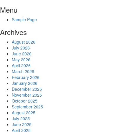
Skip
Menu
to
content
Sample Page
Archives
August 2026
July 2026
June 2026
May 2026
April 2026
March 2026
February 2026
January 2026
December 2025
November 2025
October 2025
September 2025
August 2025
July 2025
June 2025
April 2025