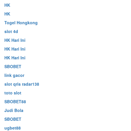
HK
HK
Togel Hongkong
slot 4d
HK Hari Ini
HK Hari Ini
HK Hari Ini
SBOBET
link gacor
slot qris radar138
toto slot
SBOBET88
Judi Bola
SBOBET
ugbet88