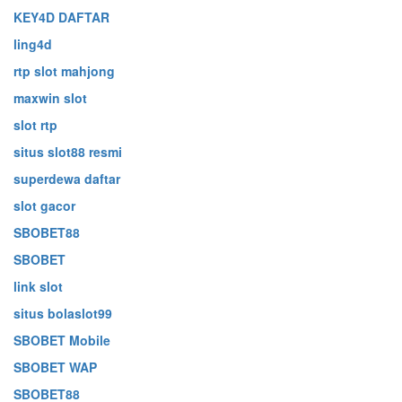
KEY4D DAFTAR
ling4d
rtp slot mahjong
maxwin slot
slot rtp
situs slot88 resmi
superdewa daftar
slot gacor
SBOBET88
SBOBET
link slot
situs bolaslot99
SBOBET Mobile
SBOBET WAP
SBOBET88