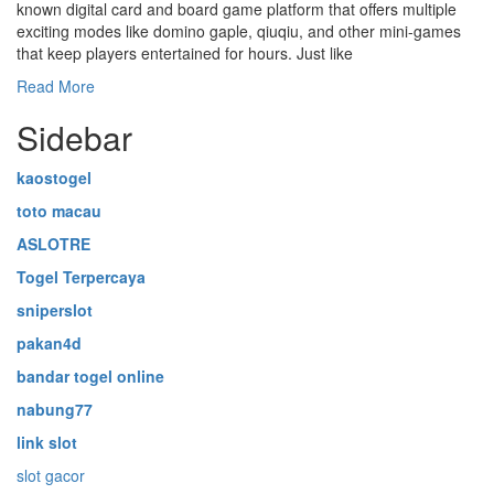
known digital card and board game platform that offers multiple
exciting modes like domino gaple, qiuqiu, and other mini-games
that keep players entertained for hours. Just like
Read More
Sidebar
kaostogel
toto macau
ASLOTRE
Togel Terpercaya
sniperslot
pakan4d
bandar togel online
nabung77
link slot
slot gacor