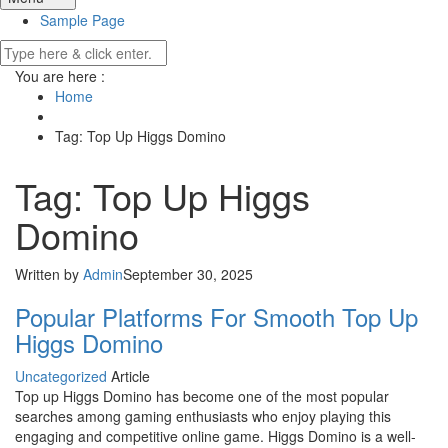
Sample Page
You are here :
Home
Tag: Top Up Higgs Domino
Tag: Top Up Higgs
Domino
Written by
Admin
September 30, 2025
Popular Platforms For Smooth Top Up
Higgs Domino
Uncategorized
Article
Top up Higgs Domino has become one of the most popular
searches among gaming enthusiasts who enjoy playing this
engaging and competitive online game. Higgs Domino is a well-