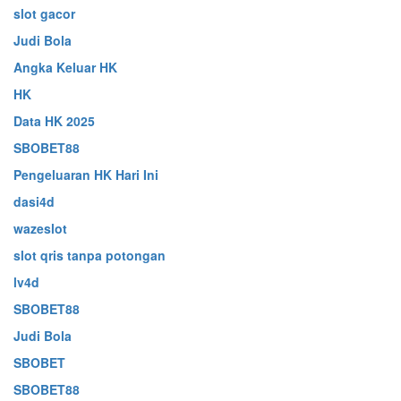
slot gacor
Judi Bola
Angka Keluar HK
HK
Data HK 2025
SBOBET88
Pengeluaran HK Hari Ini
dasi4d
wazeslot
slot qris tanpa potongan
lv4d
SBOBET88
Judi Bola
SBOBET
SBOBET88