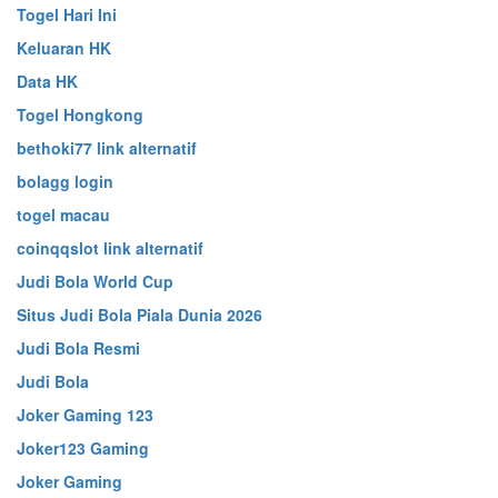
Togel Hari Ini
Keluaran HK
Data HK
Togel Hongkong
bethoki77 link alternatif
bolagg login
togel macau
coinqqslot link alternatif
Judi Bola World Cup
Situs Judi Bola Piala Dunia 2026
Judi Bola Resmi
Judi Bola
Joker Gaming 123
Joker123 Gaming
Joker Gaming