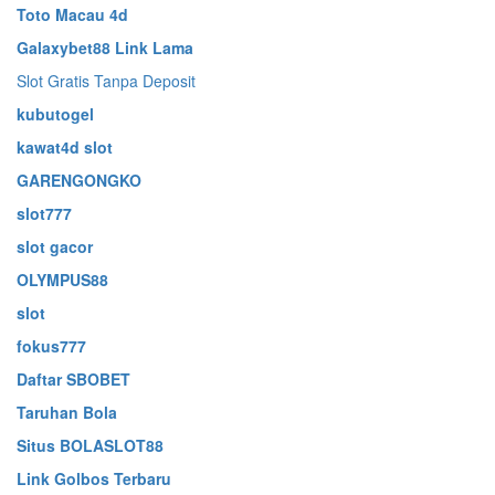
Toto Macau 4d
Galaxybet88 Link Lama
Slot Gratis Tanpa Deposit
kubutogel
kawat4d slot
GARENGONGKO
slot777
slot gacor
OLYMPUS88
slot
fokus777
Daftar SBOBET
Taruhan Bola
Situs BOLASLOT88
Link Golbos Terbaru