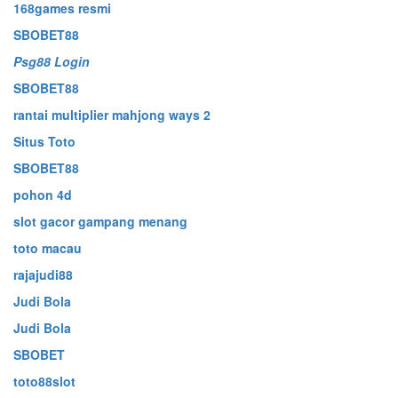
168games resmi
SBOBET88
Psg88 Login
SBOBET88
rantai multiplier mahjong ways 2
Situs Toto
SBOBET88
pohon 4d
slot gacor gampang menang
toto macau
rajajudi88
Judi Bola
Judi Bola
SBOBET
toto88slot