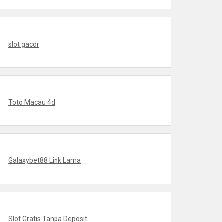
slot gacor
Toto Macau 4d
Galaxybet88 Link Lama
Slot Gratis Tanpa Deposit