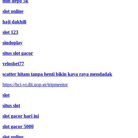
min depo 5k
slot online
haji dakhili
slot 123
sindoplay
situs slot gacor
velosbet77
scatter hitam tanpa henti bikin kaya raya mendadak
https://hci-vr.dit.uop.gr/tripmentor
slot
situs slot
slot gacor hari ini
slot gacor 5000
slot online