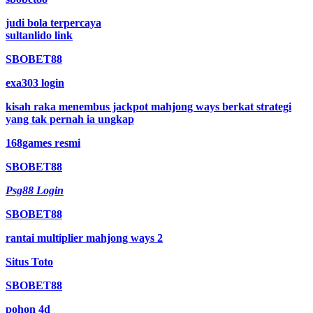
judi bola terpercaya
sultanlido link
SBOBET88
exa303 login
kisah raka menembus jackpot mahjong ways berkat strategi
yang tak pernah ia ungkap
168games resmi
SBOBET88
Psg88 Login
SBOBET88
rantai multiplier mahjong ways 2
Situs Toto
SBOBET88
pohon 4d