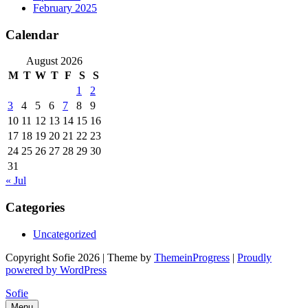
February 2025
Calendar
August 2026
M
T
W
T
F
S
S
1
2
3
4
5
6
7
8
9
10
11
12
13
14
15
16
17
18
19
20
21
22
23
24
25
26
27
28
29
30
31
« Jul
Categories
Uncategorized
Copyright Sofie 2026 | Theme by
ThemeinProgress
|
Proudly
powered by WordPress
Sofie
Menu