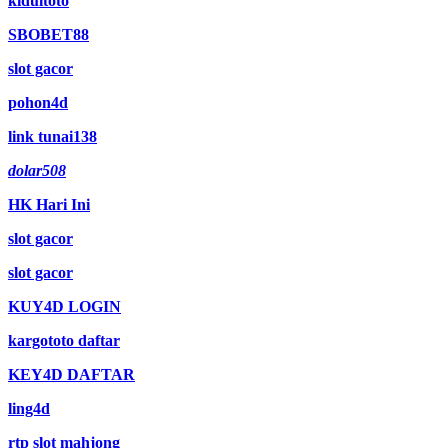
kidultoto
SBOBET88
slot gacor
pohon4d
link tunai138
dolar508
HK Hari Ini
slot gacor
slot gacor
KUY4D LOGIN
kargototo daftar
KEY4D DAFTAR
ling4d
rtp slot mahjong