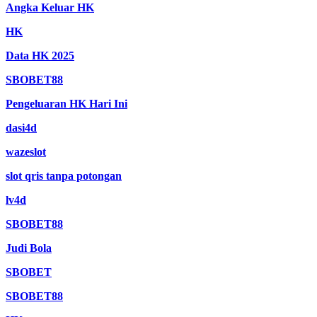
Angka Keluar HK
HK
Data HK 2025
SBOBET88
Pengeluaran HK Hari Ini
dasi4d
wazeslot
slot qris tanpa potongan
lv4d
SBOBET88
Judi Bola
SBOBET
SBOBET88