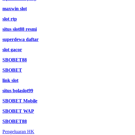
maxwin slot
slot rtp
situs slot88 resmi
superdewa daftar
slot gacor
SBOBET88
SBOBET
link slot
situs bolaslot99
SBOBET Mobile
SBOBET WAP
SBOBET88
Pengeluaran HK