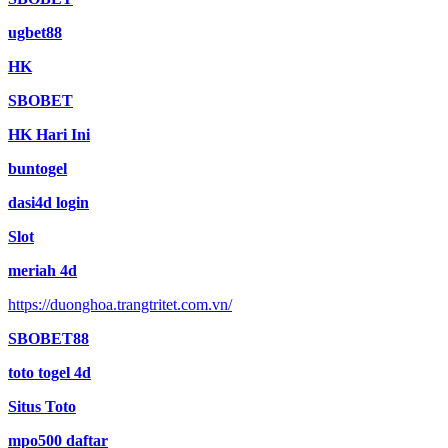
ugbet88
HK
SBOBET
HK Hari Ini
buntogel
dasi4d login
Slot
meriah 4d
https://duonghoa.trangtritet.com.vn/
SBOBET88
toto togel 4d
Situs Toto
mpo500 daftar