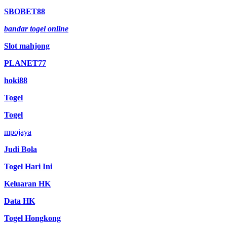
SBOBET88
bandar togel online
Slot mahjong
PLANET77
hoki88
Togel
Togel
mpojaya
Judi Bola
Togel Hari Ini
Keluaran HK
Data HK
Togel Hongkong