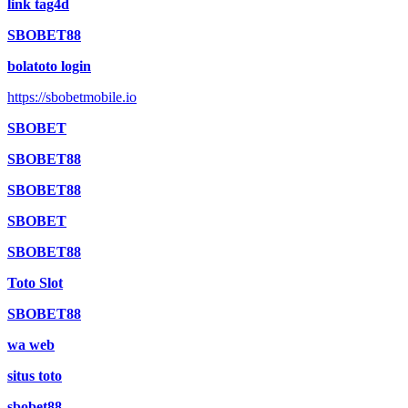
link tag4d
SBOBET88
bolatoto login
https://sbobetmobile.io
SBOBET
SBOBET88
SBOBET88
SBOBET
SBOBET88
Toto Slot
SBOBET88
wa web
situs toto
sbobet88