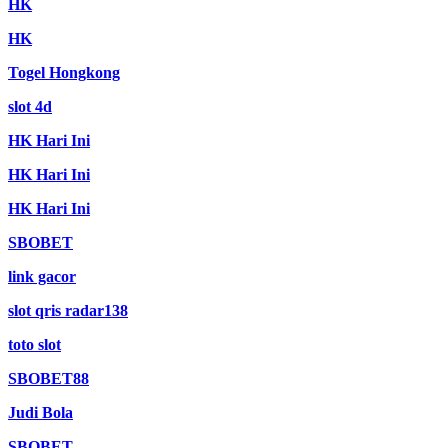
HK
HK
Togel Hongkong
slot 4d
HK Hari Ini
HK Hari Ini
HK Hari Ini
SBOBET
link gacor
slot qris radar138
toto slot
SBOBET88
Judi Bola
SBOBET